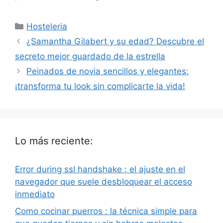
Categorías
Hosteleria
¿Samantha Gilabert y su edad? Descubre el
secreto mejor guardado de la estrella
Peinados de novia sencillos y elegantes:
¡transforma tu look sin complicarte la vida!
Lo más reciente:
Error during ssl handshake : el ajuste en el
navegador que suele desbloquear el acceso
inmediato
Como cocinar puerros : la técnica simple para