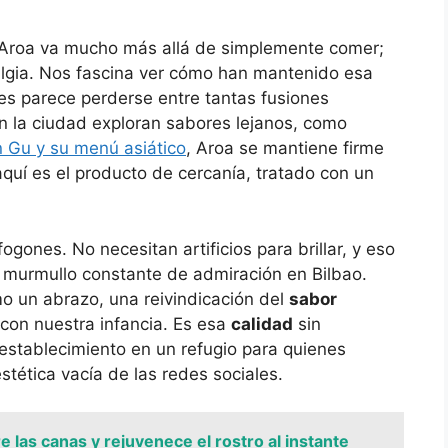
 Aroa va mucho más allá de simplemente comer;
algia. Nos fascina ver cómo han mantenido esa
s parece perderse entre tantas fusiones
n la ciudad exploran sabores lejanos, como
n Gu y su menú asiático
, Aroa se mantiene firme
aquí es el producto de cercanía, tratado con un
gones. No necesitan artificios para brillar, y eso
 murmullo constante de admiración en Bilbao.
o un abrazo, una reivindicación del
sabor
con nuestra infancia. Es esa
calidad
sin
 establecimiento en un refugio para quienes
stética vacía de las redes sociales.
 las canas y rejuvenece el rostro al instante