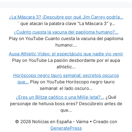
¿La Máscara 3? ¡Descubre por qué Jim Carrey podría…
` que atacan la palabra clave "La Máscara 3" y…
¿Cuánto cuesta la vacuna del papiloma humano?…
Play on YouTube Cuanto cuesta la vacuna del papiloma
humano:…
Aupa Athletic Video: el espectáculo que nadie vio venir
Play on YouTube La pasión desbordante por el aupa
athletic…
Horóscopo negro tauro semanal: secretos oscuros
que…
Play on YouTube Horóscopo negro tauro
semanal: el lado oscuro…
¿Eres un Blitzø caótico o una Millie letal?…
¿Qué
personaje de helluva boss eres? Descúbrelo antes de
que…
© 2026 Noticias en España - Vaima
• Creado con
GeneratePress