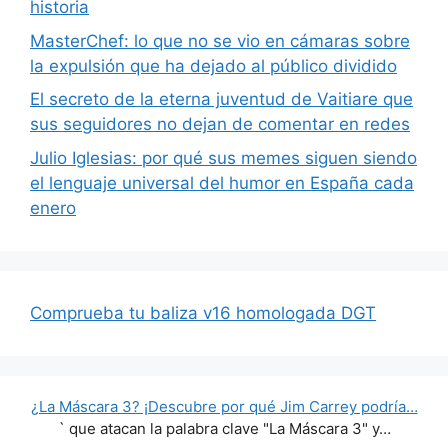
historia
MasterChef: lo que no se vio en cámaras sobre
la expulsión que ha dejado al público dividido
El secreto de la eterna juventud de Vaitiare que
sus seguidores no dejan de comentar en redes
Julio Iglesias: por qué sus memes siguen siendo
el lenguaje universal del humor en España cada
enero
Comprueba tu baliza v16 homologada DGT
¿La Máscara 3? ¡Descubre por qué Jim Carrey podría…
` que atacan la palabra clave "La Máscara 3" y…