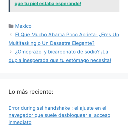
que tu piel estaba esperando!
Categorías
Mexico
El Que Mucho Abarca Poco Aprieta: ¿Eres Un
Multitasking o Un Desastre Elegante?
¿Omeprazol y bicarbonato de sodio? ¡La
dupla inesperada que tu estómago necesita!
Lo más reciente:
Error during ssl handshake : el ajuste en el
navegador que suele desbloquear el acceso
inmediato