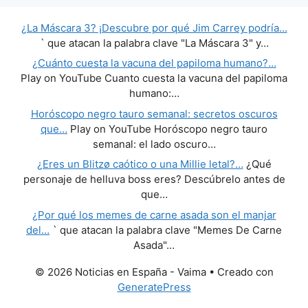
¿La Máscara 3? ¡Descubre por qué Jim Carrey podría…
` que atacan la palabra clave "La Máscara 3" y…
¿Cuánto cuesta la vacuna del papiloma humano?…
Play on YouTube Cuanto cuesta la vacuna del papiloma
humano:…
Horóscopo negro tauro semanal: secretos oscuros
que…
Play on YouTube Horóscopo negro tauro
semanal: el lado oscuro…
¿Eres un Blitzø caótico o una Millie letal?…
¿Qué
personaje de helluva boss eres? Descúbrelo antes de
que…
¿Por qué los memes de carne asada son el manjar
del…
` que atacan la palabra clave "Memes De Carne
Asada"…
© 2026 Noticias en España - Vaima
• Creado con
GeneratePress