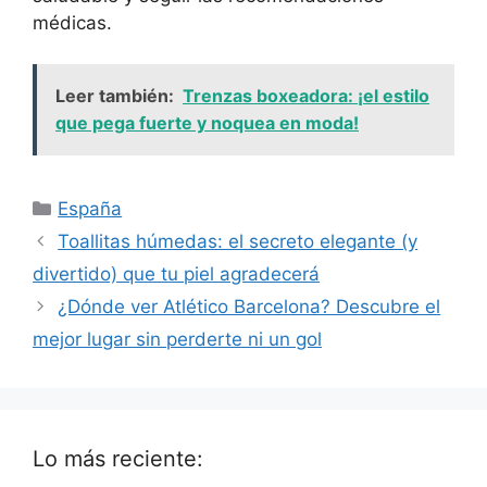
médicas.
Leer también:
Trenzas boxeadora: ¡el estilo
que pega fuerte y noquea en moda!
Categorías
España
Toallitas húmedas: el secreto elegante (y
divertido) que tu piel agradecerá
¿Dónde ver Atlético Barcelona? Descubre el
mejor lugar sin perderte ni un gol
Lo más reciente: