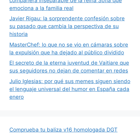
compañera inseparable de la reina Sofía que
emociona a la familia real
Javier Rigau: la sorprendente confesión sobre
su pasado que cambia la perspectiva de su
historia
MasterChef: lo que no se vio en cámaras sobre
la expulsión que ha dejado al público dividido
El secreto de la eterna juventud de Vaitiare que
sus seguidores no dejan de comentar en redes
Julio Iglesias: por qué sus memes siguen siendo
el lenguaje universal del humor en España cada
enero
Comprueba tu baliza v16 homologada DGT