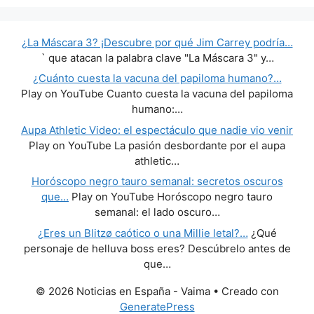
¿La Máscara 3? ¡Descubre por qué Jim Carrey podría…
` que atacan la palabra clave "La Máscara 3" y…
¿Cuánto cuesta la vacuna del papiloma humano?…
Play on YouTube Cuanto cuesta la vacuna del papiloma
humano:…
Aupa Athletic Video: el espectáculo que nadie vio venir
Play on YouTube La pasión desbordante por el aupa
athletic…
Horóscopo negro tauro semanal: secretos oscuros
que…
Play on YouTube Horóscopo negro tauro
semanal: el lado oscuro…
¿Eres un Blitzø caótico o una Millie letal?…
¿Qué
personaje de helluva boss eres? Descúbrelo antes de
que…
© 2026 Noticias en España - Vaima
• Creado con
GeneratePress