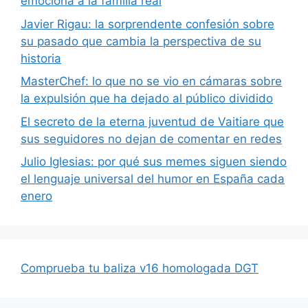
emociona a la familia real
Javier Rigau: la sorprendente confesión sobre
su pasado que cambia la perspectiva de su
historia
MasterChef: lo que no se vio en cámaras sobre
la expulsión que ha dejado al público dividido
El secreto de la eterna juventud de Vaitiare que
sus seguidores no dejan de comentar en redes
Julio Iglesias: por qué sus memes siguen siendo
el lenguaje universal del humor en España cada
enero
Comprueba tu baliza v16 homologada DGT