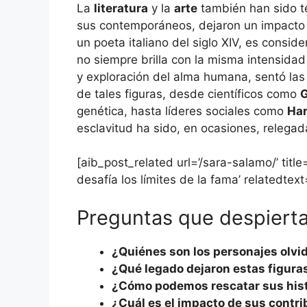
La
literatura
y la
arte
también han sido t
sus contemporáneos, dejaron un impacto s
un poeta italiano del siglo XIV, es cons
no siempre brilla con la misma intensidad
y exploración del alma humana, sentó las 
de tales figuras, desde científicos como
G
genética, hasta líderes sociales como
Har
esclavitud ha sido, en ocasiones, relegad
[aib_post_related url=’/sara-salamo/’ titl
desafía los límites de la fama’ relatedtext
Preguntas que despierta
¿Quiénes son los personajes olvid
¿Qué legado dejaron estas figur
¿Cómo podemos rescatar sus histo
¿Cuál es el impacto de sus contri