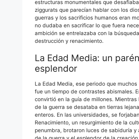
estructuras monumentales que desafiaban 
ziggurats que parecían hablar con los di
guerras y los sacrificios humanos eran m
no dudaba en sacrificar lo que fuera neces
ambición se entrelazaba con la búsqueda d
destrucción y renacimiento.
La Edad Media: un parén
esplendor
La Edad Media, ese periodo que muchos co
fue un tiempo de contrastes abismales. En
convirtió en la guía de millones. Mientras
de la guerra se desataba en tierras lejan
enteros. En las universidades, se forjab
Renacimiento, un resurgimiento de la cult
penumbra, brotaron luces de sabiduría y a
de la guerra y el esplendor de la creació