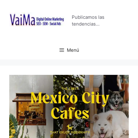
Saltar
al
Publicamos las
contenido
tendencias…
Menú