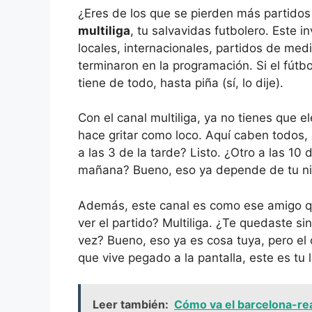
¿Eres de los que se pierden más partidos 
multiliga
, tu salvavidas futbolero. Este i
locales, internacionales, partidos de me
terminaron en la programación. Si el fútbol
tiene de todo, hasta piña (sí, lo dije).
Con el canal multiliga, ya no tienes que el
hace gritar como loco. Aquí caben todos,
a las 3 de la tarde? Listo. ¿Otro a las 10
mañana? Bueno, eso ya depende de tu nive
Además, este canal es como ese amigo q
ver el partido? Multiliga. ¿Te quedaste sin
vez? Bueno, eso ya es cosa tuya, pero el c
que vive pegado a la pantalla, este es tu l
Leer también:
Cómo va el barcelona-rea