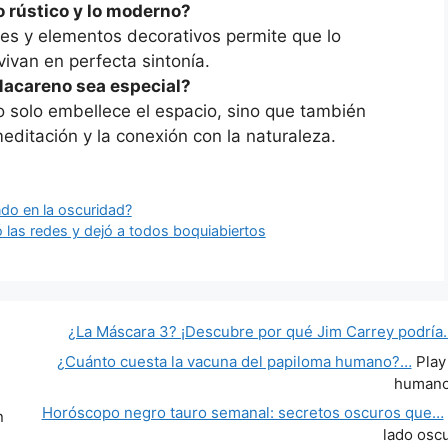
o rústico y lo moderno?
es y elementos decorativos permite que lo
ivan en perfecta sintonía.
Macareno sea especial?
o solo embellece el espacio, sino que también
editación y la conexión con la naturaleza.
ndo en la oscuridad?
ó las redes y dejó a todos boquiabiertos
¿La Máscara 3? ¡Descubre por qué Jim Carrey podría
¿Cuánto cuesta la vacuna del papiloma humano?…
Play
human
Horóscopo negro tauro semanal: secretos oscuros que…
n
lado osc