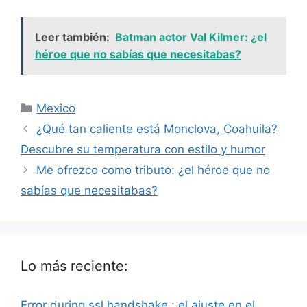
Leer también:
Batman actor Val Kilmer: ¿el
héroe que no sabías que necesitabas?
Categorías
Mexico
¿Qué tan caliente está Monclova, Coahuila?
Descubre su temperatura con estilo y humor
Me ofrezco como tributo: ¿el héroe que no
sabías que necesitabas?
Lo más reciente:
Error during ssl handshake : el ajuste en el