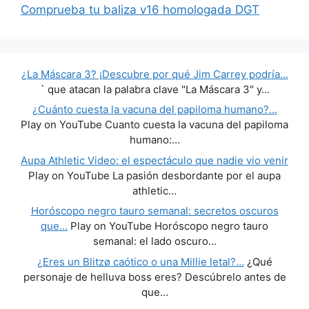
Comprueba tu baliza v16 homologada DGT
¿La Máscara 3? ¡Descubre por qué Jim Carrey podría…
` que atacan la palabra clave "La Máscara 3" y…
¿Cuánto cuesta la vacuna del papiloma humano?…
Play on YouTube Cuanto cuesta la vacuna del papiloma
humano:…
Aupa Athletic Video: el espectáculo que nadie vio venir
Play on YouTube La pasión desbordante por el aupa
athletic…
Horóscopo negro tauro semanal: secretos oscuros
que…
Play on YouTube Horóscopo negro tauro
semanal: el lado oscuro…
¿Eres un Blitzø caótico o una Millie letal?…
¿Qué
personaje de helluva boss eres? Descúbrelo antes de
que…