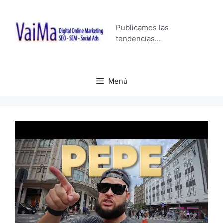
Saltar
al
Publicamos las
contenido
tendencias…
Menú