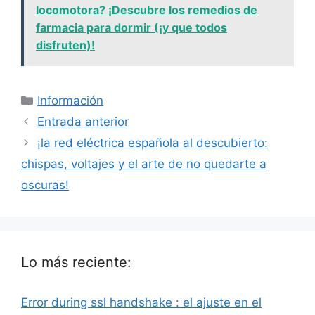
locomotora? ¡Descubre los remedios de
farmacia para dormir (¡y que todos
disfruten)!
Categorías
Información
Entrada anterior
¡la red eléctrica española al descubierto:
chispas, voltajes y el arte de no quedarte a
oscuras!
Lo más reciente:
Error during ssl handshake : el ajuste en el