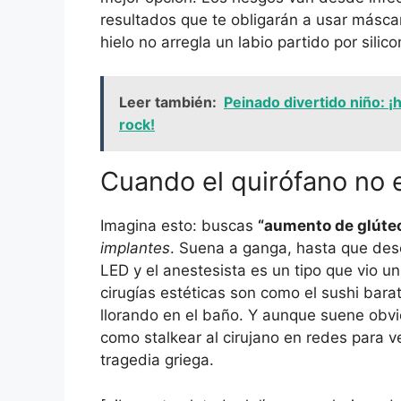
resultados que te obligarán a usar másc
hielo no arregla un labio partido por sil
Leer también:
Peinado divertido niño: ¡
rock!
Cuando el quirófano no 
Imagina esto: buscas
“aumento de glúteo
implantes
. Suena a ganga, hasta que desc
LED y el anestesista es un tipo que vio un
cirugías estéticas son como el sushi barato
llorando en el baño. Y aunque suene obv
como stalkear al cirujano en redes para v
tragedia griega.