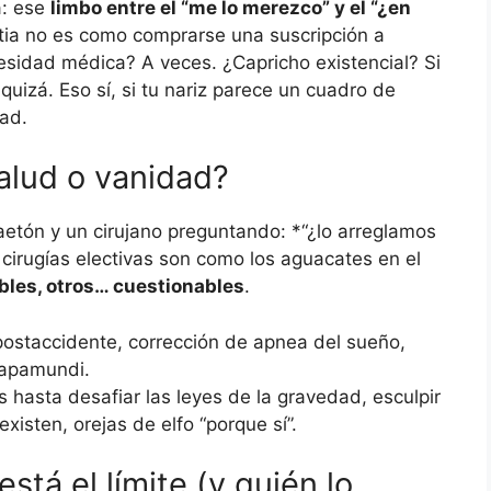
a: ese
limbo entre el “me lo merezco” y el “¿en
stia no es como comprarse una suscripción a
ecesidad médica? A veces. ¿Capricho existencial? Si
quizá. Eso sí, si tu nariz parece un cuadro de
dad.
Salud o vanidad?
aetón y un cirujano preguntando: *“¿lo arreglamos
cirugías electivas son como los aguacates en el
bles, otros… cuestionables
.
ostaccidente, corrección de apnea del sueño,
mapamundi.
hasta desafiar las leyes de la gravedad, esculpir
xisten, orejas de elfo “porque sí”.
stá el límite (y quién lo