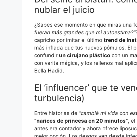
nublar el juicio
¿Sabes ese momento en que miras una fo
fueran más grandes que mi autoestima?”
capricho por imitar el último
trend de Ins
más inflada que tus nuevos pómulos. El pr
confundir
un cirujano plástico
con un mag
con varita mágica, y los rellenos mal ap
Bella Hadid.
El ‘influencer’ que te ve
turbulencia)
Entre historias de
“cambié mi vida con este
“narices de princesa en 20 minutos”
, e
antes era contador y ahora ofrece liposu
mejor opción. Los riesgos van desde infec