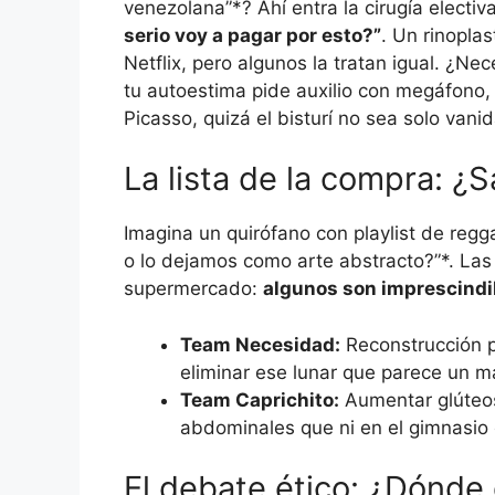
venezolana”*? Ahí entra la cirugía electiv
serio voy a pagar por esto?”
. Un rinopla
Netflix, pero algunos la tratan igual. ¿N
tu autoestima pide auxilio con megáfono, 
Picasso, quizá el bisturí no sea solo vani
La lista de la compra: ¿
Imagina un quirófano con playlist de regg
o lo dejamos como arte abstracto?”*. Las 
supermercado:
algunos son imprescindi
Team Necesidad:
Reconstrucción p
eliminar ese lunar que parece un 
Team Caprichito:
Aumentar glúteos 
abdominales que ni en el gimnasio e
El debate ético: ¿Dónde e