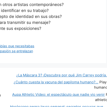
n otros artistas contemporáneos?
dentificar en su trabajo?
pto de identidad en sus obras?
para transmitir su mensaje?
ante sus exposiciones?
abías que necesitabas
a pasión se entrelazan
¿La Máscara 3? ¡Descubre por qué Jim Carrey podría
¿Cuánto cuesta la vacuna del papiloma humano?…
Play
human
Aupa Athletic Video: el espectáculo que nadie vio venir
P
n
athleti
Horóscopo negro tauro semanal: secretos oscuros que…