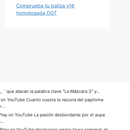
Comprueba tu baliza v16
homologada DGT
…
` que atacan la palabra clave "La Máscara 3" y…
 on YouTube Cuanto cuesta la vacuna del papiloma
o:…
lay on YouTube La pasión desbordante por el aupa
c…
Play on YouTube Horóscopo negro tauro semanal: el