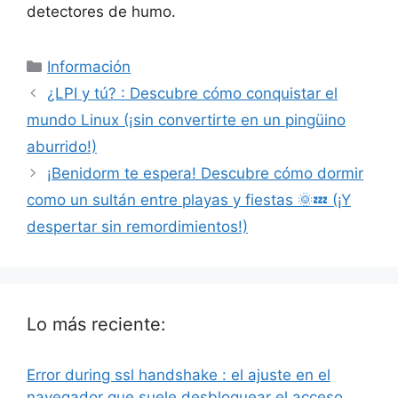
detectores de humo.
Categorías
Información
¿LPI y tú? : Descubre cómo conquistar el
mundo Linux (¡sin convertirte en un pingüino
aburrido!)
¡Benidorm te espera! Descubre cómo dormir
como un sultán entre playas y fiestas 🌞💤 (¡Y
despertar sin remordimientos!)
Lo más reciente:
Error during ssl handshake : el ajuste en el
navegador que suele desbloquear el acceso