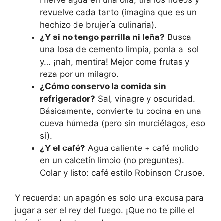
Hierve agua en una olla, tira los fideos y
revuelve cada tanto (imagina que es un
hechizo de brujería culinaria).
¿Y si no tengo parrilla ni leña?
Busca
una losa de cemento limpia, ponla al sol
y… ¡nah, mentira! Mejor come frutas y
reza por un milagro.
¿Cómo conservo la comida sin
refrigerador?
Sal, vinagre y oscuridad.
Básicamente, convierte tu cocina en una
cueva húmeda (pero sin murciélagos, eso
sí).
¿Y el café?
Agua caliente + café molido
en un calcetín limpio (no preguntes).
Colar y listo: café estilo Robinson Crusoe.
Y recuerda: un apagón es solo una excusa para
jugar a ser el rey del fuego. ¡Que no te pille el