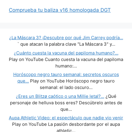
Comprueba tu baliza v16 homologada DGT
¿La Máscara 3? ¡Descubre por qué Jim Carrey podría…
` que atacan la palabra clave "La Máscara 3" y…
¿Cuánto cuesta la vacuna del papiloma humano?…
Play on YouTube Cuanto cuesta la vacuna del papiloma
humano:…
Horóscopo negro tauro semanal: secretos oscuros
que…
Play on YouTube Horóscopo negro tauro
semanal: el lado oscuro…
¿Eres un Blitzø caótico o una Millie letal?…
¿Qué
personaje de helluva boss eres? Descúbrelo antes de
que…
Aupa Athletic Video: el espectáculo que nadie vio venir
Play on YouTube La pasión desbordante por el aupa
athletic…