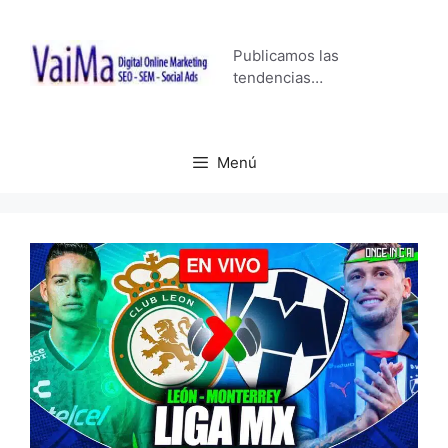
Saltar
al
Publicamos las
contenido
tendencias…
Menú