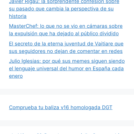
Javier Rigau: la sorprendente confesión sobre
su pasado que cambia la perspectiva de su
historia
MasterChef: lo que no se vio en cámaras sobre
la expulsión que ha dejado al público dividido
El secreto de la eterna juventud de Vaitiare que
sus seguidores no dejan de comentar en redes
Julio Iglesias: por qué sus memes siguen siendo
el lenguaje universal del humor en España cada
enero
Comprueba tu baliza v16 homologada DGT