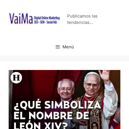
Saltar
al
Publicamos las
contenido
tendencias…
Menú