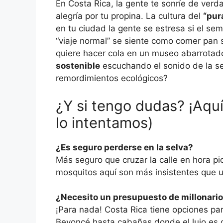
En Costa Rica, la gente te sonríe de verd
alegría por tu propina. La cultura del
“pur
en tu ciudad la gente se estresa si el se
“viaje normal” se siente como comer pan si
quiere hacer cola en un museo abarrotad
sostenible
escuchando el sonido de la se
remordimientos ecológicos?
¿Y si tengo dudas? ¡Aquí
lo intentamos)
¿Es seguro perderse en la selva?
Más seguro que cruzar la calle en hora pic
mosquitos aquí son más insistentes que 
¿Necesito un presupuesto de millonari
¡Para nada! Costa Rica tiene opciones pa
Beyoncé hasta cabañas donde el lujo es q