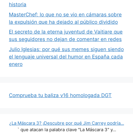
historia
MasterChef: lo que no se vio en cámaras sobre
la expulsión que ha dejado al público dividido
El secreto de la eterna juventud de Vaitiare que
sus seguidores no dejan de comentar en redes
Julio Iglesias: por qué sus memes siguen siendo
el lenguaje universal del humor en España cada
enero
Comprueba tu baliza v16 homologada DGT
¿La Máscara 3? ¡Descubre por qué Jim Carrey podría…
` que atacan la palabra clave "La Máscara 3" y…