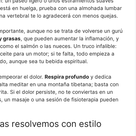
ón: un paseo ligero o unos estiramientos suaves
a está en huelga, prueba con una almohada lumbar
umna vertebral te lo agradecerá con menos quejas.
mportante, aunque no se trata de volverse un gurú
y grasas
, que pueden aumentar la inflamación, y
omo el salmón o las nueces. Un truco infalible:
eite para un motor; si te falta, todo empieza a
uido, aunque sea tu bebida espiritual.
empeorar el dolor.
Respira profundo
y dedica
falta meditar en una montaña tibetana; basta con
ita. Si el dolor persiste, no te conviertas en un
es, un masaje o una sesión de fisioterapia pueden
as resolvemos con estilo