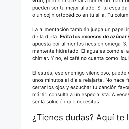
vital
, pero no hace falta correr un marat
pueden ser tu mejor aliado. Si tu espald
o un cojín ortopédico en tu silla. Tu col
La alimentación también juega un papel i
de la dieta.
Evita los excesos de azúcar 
apuesta por alimentos ricos en omega-3, c
mantente hidratado. El agua es como el ac
chirriar. Y no, el café no cuenta como líq
El estrés, ese enemigo silencioso, puede 
unos minutos al día a relajarte. No hace 
cerrar los ojos y escuchar tu canción favor
mártir: consulta a un especialista. A vec
ser la solución que necesitas.
¿Tienes dudas? Aquí te l