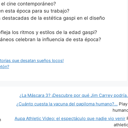
n el cine contemporáneo?
en esta época para su trabajo?
s destacadas de la estética gaspi en el diseño
leja los ritmos y estilos de la edad gaspi?
áneos celebran la influencia de esta época?
storias que desatan sueños locos!
etón?
¿La Máscara 3? ¡Descubre por qué Jim Carrey podría
¿Cuánto cuesta la vacuna del papiloma humano?…
Play
human
Aupa Athletic Video: el espectáculo que nadie vio venir
P
n
athleti