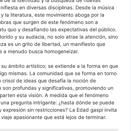
n
de la identidad y la búsqueda de nuevas
ifiesta en diversas disciplinas. Desde la música
y la literatura, este movimiento aboga por la
 obras que surgen de este fenómeno son a
tu quo y desafiando las expectativas del público.
lorido y su audacia, no solo atrae la atención, sino
eza es un grito de libertad, un manifiesto que
que a menudo busca homogeneizar.
 su ámbito artístico; se extiende a la forma en que
nsigo mismas. La comunidad que se forma en torno
 crisol de ideas que desafía la noción de
 son profundas y significativas, promoviendo un
mparten esta visión. A medida que el fenómeno
 una pregunta intrigante: ¿hasta dónde se puede
 expresión sin restricciones? La Edad gaspi invita
n viaje apasionante que está lejos de terminar.