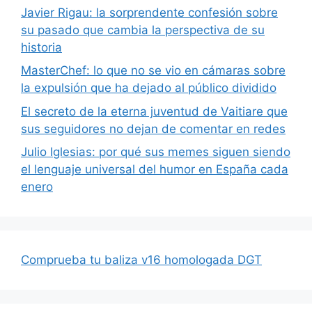
Javier Rigau: la sorprendente confesión sobre
su pasado que cambia la perspectiva de su
historia
MasterChef: lo que no se vio en cámaras sobre
la expulsión que ha dejado al público dividido
El secreto de la eterna juventud de Vaitiare que
sus seguidores no dejan de comentar en redes
Julio Iglesias: por qué sus memes siguen siendo
el lenguaje universal del humor en España cada
enero
Comprueba tu baliza v16 homologada DGT