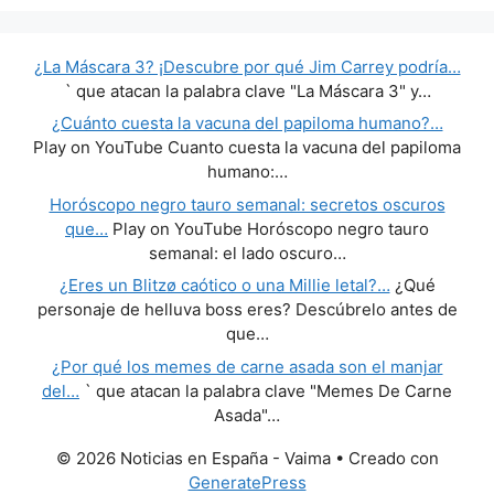
¿La Máscara 3? ¡Descubre por qué Jim Carrey podría…
` que atacan la palabra clave "La Máscara 3" y…
¿Cuánto cuesta la vacuna del papiloma humano?…
Play on YouTube Cuanto cuesta la vacuna del papiloma
humano:…
Horóscopo negro tauro semanal: secretos oscuros
que…
Play on YouTube Horóscopo negro tauro
semanal: el lado oscuro…
¿Eres un Blitzø caótico o una Millie letal?…
¿Qué
personaje de helluva boss eres? Descúbrelo antes de
que…
¿Por qué los memes de carne asada son el manjar
del…
` que atacan la palabra clave "Memes De Carne
Asada"…
© 2026 Noticias en España - Vaima
• Creado con
GeneratePress