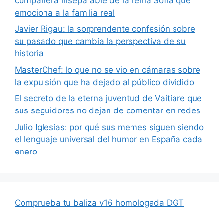
compañera inseparable de la reina Sofía que
emociona a la familia real
Javier Rigau: la sorprendente confesión sobre
su pasado que cambia la perspectiva de su
historia
MasterChef: lo que no se vio en cámaras sobre
la expulsión que ha dejado al público dividido
El secreto de la eterna juventud de Vaitiare que
sus seguidores no dejan de comentar en redes
Julio Iglesias: por qué sus memes siguen siendo
el lenguaje universal del humor en España cada
enero
Comprueba tu baliza v16 homologada DGT