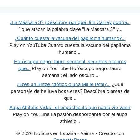
¿La Máscara 3? ¡Descubre por qué Jim Carrey podría…
` que atacan la palabra clave "La Máscara 3" y…
¿Cuánto cuesta la vacuna del papiloma humano?…
Play on YouTube Cuanto cuesta la vacuna del papiloma
humano:…
Horóscopo negro tauro semanal: secretos oscuros
que…
Play on YouTube Horóscopo negro tauro
semanal: el lado oscuro…
¿Eres un Blitzø caótico o una Millie letal?…
¿Qué
personaje de helluva boss eres? Descúbrelo antes de
que…
Aupa Athletic Video: el espectáculo que nadie vio venir
Play on YouTube La pasión desbordante por el aupa
athletic…
© 2026 Noticias en España - Vaima
• Creado con