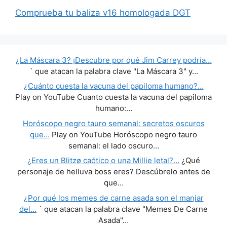
Comprueba tu baliza v16 homologada DGT
¿La Máscara 3? ¡Descubre por qué Jim Carrey podría…
` que atacan la palabra clave "La Máscara 3" y…
¿Cuánto cuesta la vacuna del papiloma humano?…
Play on YouTube Cuanto cuesta la vacuna del papiloma
humano:…
Horóscopo negro tauro semanal: secretos oscuros
que…
Play on YouTube Horóscopo negro tauro
semanal: el lado oscuro…
¿Eres un Blitzø caótico o una Millie letal?…
¿Qué
personaje de helluva boss eres? Descúbrelo antes de
que…
¿Por qué los memes de carne asada son el manjar
del…
` que atacan la palabra clave "Memes De Carne
Asada"…