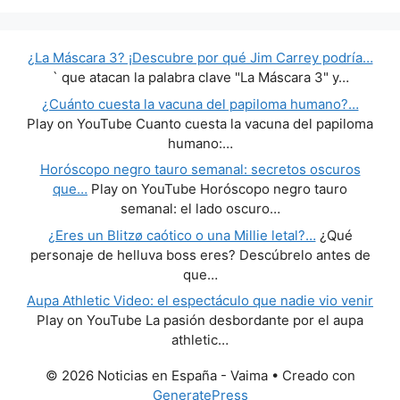
¿La Máscara 3? ¡Descubre por qué Jim Carrey podría…
` que atacan la palabra clave "La Máscara 3" y…
¿Cuánto cuesta la vacuna del papiloma humano?…
Play on YouTube Cuanto cuesta la vacuna del papiloma
humano:…
Horóscopo negro tauro semanal: secretos oscuros
que…
Play on YouTube Horóscopo negro tauro
semanal: el lado oscuro…
¿Eres un Blitzø caótico o una Millie letal?…
¿Qué
personaje de helluva boss eres? Descúbrelo antes de
que…
Aupa Athletic Video: el espectáculo que nadie vio venir
Play on YouTube La pasión desbordante por el aupa
athletic…
© 2026 Noticias en España - Vaima
• Creado con
GeneratePress