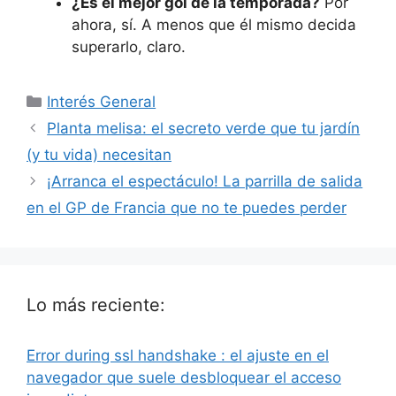
¿Es el mejor gol de la temporada?
Por
ahora, sí. A menos que él mismo decida
superarlo, claro.
Categorías
Interés General
Planta melisa: el secreto verde que tu jardín
(y tu vida) necesitan
¡Arranca el espectáculo! La parrilla de salida
en el GP de Francia que no te puedes perder
Lo más reciente:
Error during ssl handshake : el ajuste en el
navegador que suele desbloquear el acceso