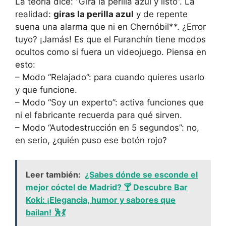
La teoría dice: “Gira la perilla azul y listo”. La
realidad:
giras la perilla azul
y de repente
suena una alarma que ni en Chernóbil**. ¿Error
tuyo? ¡Jamás! Es que el Furanchín tiene modos
ocultos como si fuera un videojuego. Piensa en
esto:
– Modo “Relajado”: para cuando quieres usarlo
y que funcione.
– Modo “Soy un experto”: activa funciones que
ni el fabricante recuerda para qué sirven.
– Modo “Autodestrucción en 5 segundos”: no,
en serio, ¿quién puso ese botón rojo?
Leer también:
¿Sabes dónde se esconde el
mejor cóctel de Madrid? 🍸 Descubre Bar
Koki: ¡Elegancia, humor y sabores que
bailan! 🕺💃