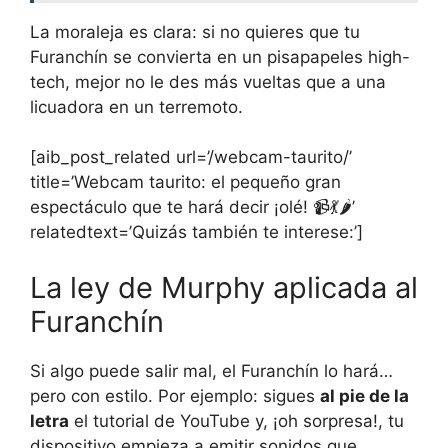
La moraleja es clara: si no quieres que tu
Furanchín se convierta en un pisapapeles high-
tech, mejor no le des más vueltas que a una
licuadora en un terremoto.
[aib_post_related url=’/webcam-taurito/’
title=’Webcam taurito: el pequeño gran
espectáculo que te hará decir ¡olé! 📹💃🌶️’
relatedtext=’Quizás también te interese:’]
La ley de Murphy aplicada al
Furanchín
Si algo puede salir mal, el Furanchín lo hará…
pero con estilo. Por ejemplo: sigues
al pie de la
letra
el tutorial de YouTube y, ¡oh sorpresa!, tu
dispositivo empieza a emitir sonidos que