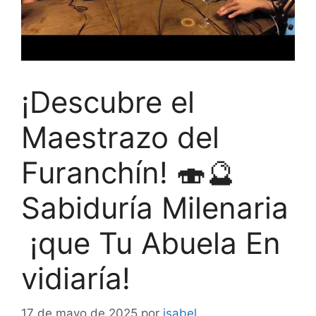
¡Descubre el
Maestrazo del
Furanchín! 🍣🔮
Sabiduría Milenaria
¡que Tu Abuela En
vidiaría!
17 de mayo de 2025
por
isabel