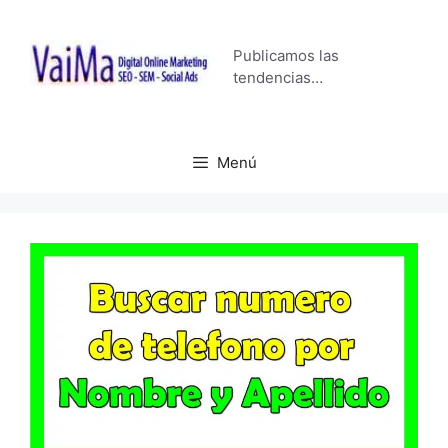
Saltar
al
Publicamos las
contenido
tendencias…
Menú