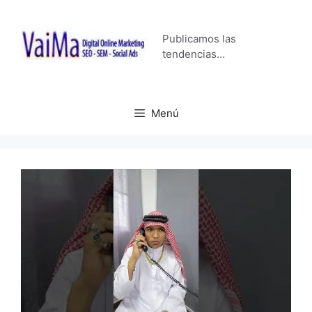
Saltar
al
Publicamos las
contenido
tendencias…
Menú