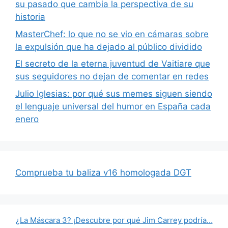
su pasado que cambia la perspectiva de su
historia
MasterChef: lo que no se vio en cámaras sobre
la expulsión que ha dejado al público dividido
El secreto de la eterna juventud de Vaitiare que
sus seguidores no dejan de comentar en redes
Julio Iglesias: por qué sus memes siguen siendo
el lenguaje universal del humor en España cada
enero
Comprueba tu baliza v16 homologada DGT
¿La Máscara 3? ¡Descubre por qué Jim Carrey podría…