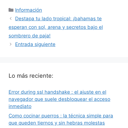
Categorías
Información
Destapa tu lado tropical: ¡bahamas te
esperan con sol, arena y secretos bajo el
sombrero de paja!
Entrada siguiente
Lo más reciente:
Error during ssl handshake : el ajuste en el
navegador que suele desbloquear el acceso
inmediato
Como cocinar puerros : la técnica simple para
que queden tiernos y sin hebras molestas