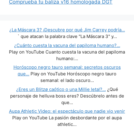
Comprueba tu baliza v16 homologada DGT
¿La Máscara 3? ¡Descubre por qué Jim Carrey podría…
` que atacan la palabra clave "La Máscara 3" y…
¿Cuánto cuesta la vacuna del papiloma humano?…
Play on YouTube Cuanto cuesta la vacuna del papiloma
humano:…
Horóscopo negro tauro semanal: secretos oscuros
que…
Play on YouTube Horóscopo negro tauro
semanal: el lado oscuro…
¿Eres un Blitzø caótico o una Millie letal?…
¿Qué
personaje de helluva boss eres? Descúbrelo antes de
que…
Aupa Athletic Video: el espectáculo que nadie vio venir
Play on YouTube La pasión desbordante por el aupa
athletic…