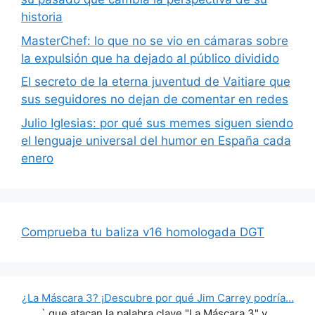
historia
MasterChef: lo que no se vio en cámaras sobre
la expulsión que ha dejado al público dividido
El secreto de la eterna juventud de Vaitiare que
sus seguidores no dejan de comentar en redes
Julio Iglesias: por qué sus memes siguen siendo
el lenguaje universal del humor en España cada
enero
Comprueba tu baliza v16 homologada DGT
¿La Máscara 3? ¡Descubre por qué Jim Carrey podría…
` que atacan la palabra clave "La Máscara 3" y…