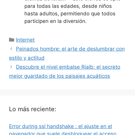
para todas las edades, desde niños
hasta adultos, permitiendo que todos
participen en la diversión.
Categorías
Internet
Peinados hombre: el arte de deslumbrar con
estilo y actitud
Descubre el nivel embalse Rialb: el secreto
mejor guardado de los paisajes acuáticos
Lo más reciente:
Error during ssl handshake : el ajuste en el
navegador que suele desbloquear el acceso