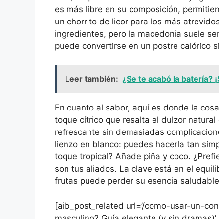
es más libre en su composición, permitie
un chorrito de licor para los más atrevi
ingredientes, pero la macedonia suele ser
puede convertirse en un postre calórico 
Leer también:
¿Se te acabó la batería? ¡
En cuanto al sabor, aquí es donde la cos
toque cítrico que resalta el dulzor natura
refrescante sin demasiadas complicacion
lienzo en blanco: puedes hacerla tan sim
toque tropical? Añade piña y coco. ¿Pref
son tus aliados. La clave está en el equil
frutas puede perder su esencia saludable
[aib_post_related url=’/como-usar-un-co
masculino? Guía elegante (y sin dramas)’ 