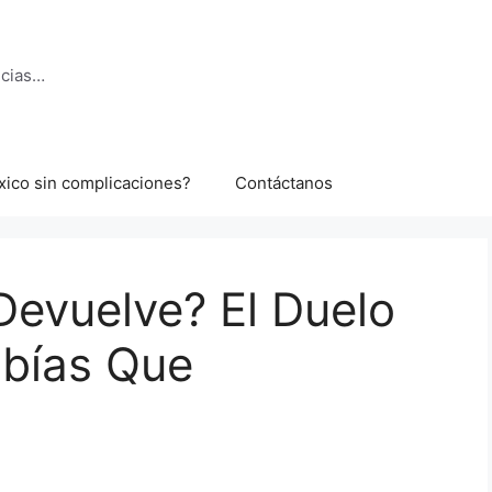
ncias…
xico sin complicaciones?
Contáctanos
Devuelve? El Duelo
abías Que