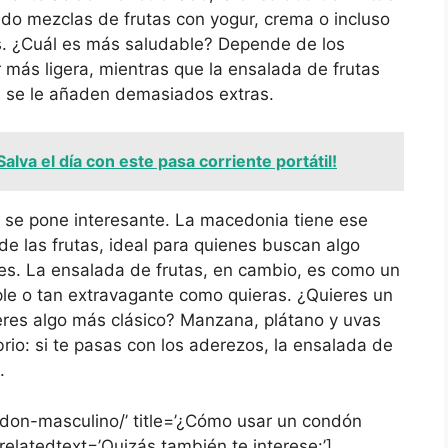
ndo mezclas de frutas con yogur, crema o incluso
dos. ¿Cuál es más saludable? Depende de los
 más ligera, mientras que la ensalada de frutas
si se le añaden demasiados extras.
Salva el día con este pasa corriente portátil!
a se pone interesante. La macedonia tiene ese
l de las frutas, ideal para quienes buscan algo
es. La ensalada de frutas, en cambio, es como un
ple o tan extravagante como quieras. ¿Quieres un
ieres algo más clásico? Manzana, plátano y uvas
ibrio: si te pasas con los aderezos, la ensalada de
.
ndon-masculino/’ title=’¿Cómo usar un condón
relatedtext=’Quizás también te interese:’]