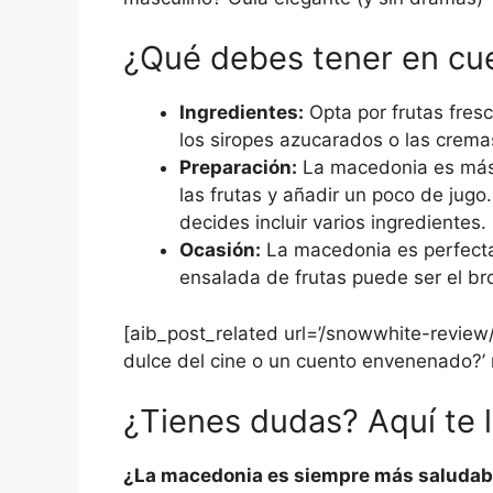
¿Qué debes tener en cue
Ingredientes:
Opta por frutas fres
los siropes azucarados o las crem
Preparación:
La macedonia es más r
las frutas y añadir un poco de jugo
decides incluir varios ingredientes.
Ocasión:
La macedonia es perfecta 
ensalada de frutas puede ser el b
[aib_post_related url=’/snowwhite-revie
dulce del cine o un cuento envenenado?’ r
¿Tienes dudas? Aquí te 
¿La macedonia es siempre más saludabl