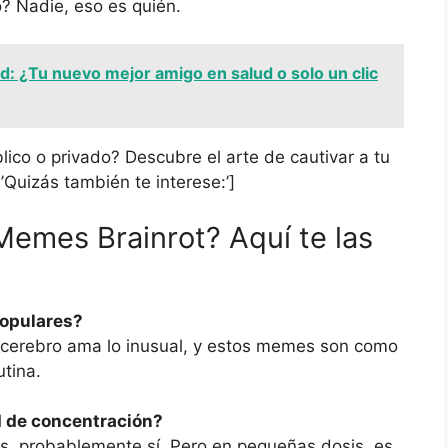
o? Nadie, eso es quién.
d: ¿Tu nuevo mejor amigo en salud o solo un clic
úblico o privado? Descubre el arte de cautivar a tu
’Quizás también te interese:’]
Memes Brainrot? Aquí te las
populares?
 cerebro ama lo inusual, y estos memes son como
utina.
d de concentración?
, probablemente sí. Pero en pequeñas dosis, es