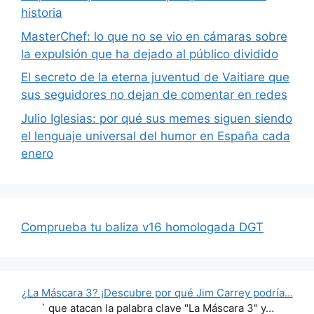
historia
MasterChef: lo que no se vio en cámaras sobre
la expulsión que ha dejado al público dividido
El secreto de la eterna juventud de Vaitiare que
sus seguidores no dejan de comentar en redes
Julio Iglesias: por qué sus memes siguen siendo
el lenguaje universal del humor en España cada
enero
Comprueba tu baliza v16 homologada DGT
¿La Máscara 3? ¡Descubre por qué Jim Carrey podría…
` que atacan la palabra clave "La Máscara 3" y…