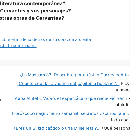
 literatura contemporánea?
e Cervantes y sus personajes?
 otras obras de Cervantes?
ubre el misterio detrás de su corazón ardiente
uesta te sorprenderá
¿La Máscara 3? ¡Descubre por qué Jim Carrey podría
¿Cuánto cuesta la vacuna del papiloma humano?…
Play
human
Aupa Athletic Video: el espectáculo que nadie vio venir
P
n
athleti
Horóscopo negro tauro semanal: secretos oscuros que…
lado osc
¿Eres un Blitzø caótico o una Millie letal?…
¿Qué personaj