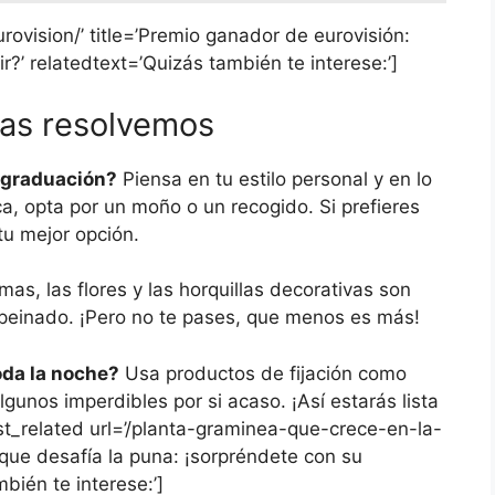
rovision/’ title=’Premio ganador de eurovisión:
r?’ relatedtext=’Quizás también te interese:’]
las resolvemos
i graduación?
Piensa en tu estilo personal y en lo
a, opta por un moño o un recogido. Si prefieres
tu mejor opción.
as, las flores y las horquillas decorativas son
u peinado. ¡Pero no te pases, que menos es más!
oda la noche?
Usa productos de fijación como
algunos imperdibles por si acaso. ¡Así estarás lista
ost_related url=’/planta-graminea-que-crece-en-la-
 que desafía la puna: ¡sorpréndete con su
bién te interese:’]