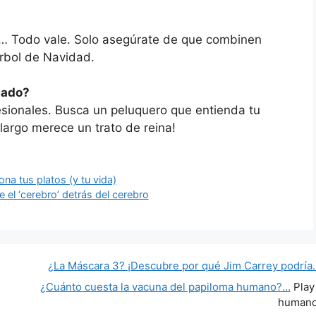
res… Todo vale. Solo asegúrate de que combinen
árbol de Navidad.
cado?
esionales. Busca un peluquero que entienda tu
o largo merece un trato de reina!
ona tus platos (y tu vida)
 el ‘cerebro’ detrás del cerebro
¿La Máscara 3? ¡Descubre por qué Jim Carrey podría
¿Cuánto cuesta la vacuna del papiloma humano?…
Play
human