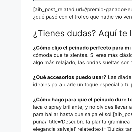
[aib_post_related url=’/premio-ganador-eu
¿qué pasó con el trofeo que nadie vio veni
¿Tienes dudas? Aquí te 
¿Cómo elijo el peinado perfecto para m
cómoda que te sientas. Si eres más clásic
algo más relajado, las ondas sueltas son 
¿Qué accesorios puedo usar?
Las diadem
ideales para darle un toque especial a t
¿Cómo hago para que el peinado dure t
laca o spray brillante, y no olvides llevar 
para bailar hasta que salga el sol![aib_p
puna/’ title=’Descubre la planta gramínea
elegancia salvaje!’ relatedtext=’Quizás tam