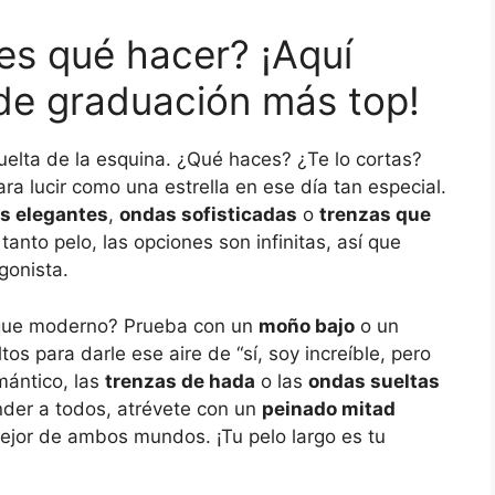
es qué hacer? ¡Aquí
 de graduación más top!
vuelta de la esquina. ¿Qué haces? ¿Te lo cortas?
para lucir como una estrella en ese día tan especial.
s elegantes
,
ondas sofisticadas
o
trenzas que
 tanto pelo, las opciones son infinitas, así que
gonista.
toque moderno? Prueba con un
moño bajo
o un
s para darle ese aire de “sí, soy increíble, pero
mántico, las
trenzas de hada
o las
ondas sueltas
nder a todos, atrévete con un
peinado mitad
jor de ambos mundos. ¡Tu pelo largo es tu