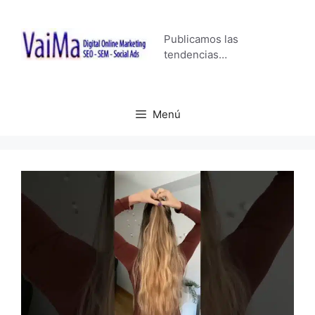
Saltar
al
Publicamos las
contenido
tendencias…
Menú