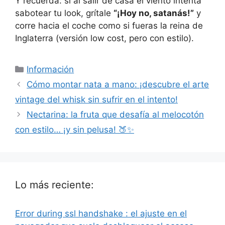
Y recuerda: si al salir de casa el viento intenta
sabotear tu look, grítale
“¡Hoy no, satanás!”
y
corre hacia el coche como si fueras la reina de
Inglaterra (versión low cost, pero con estilo).
Categorías
Información
Cómo montar nata a mano: ¡descubre el arte
vintage del whisk sin sufrir en el intento!
Nectarina: la fruta que desafía al melocotón
con estilo… ¡y sin pelusa! 🍑✨
Lo más reciente:
Error during ssl handshake : el ajuste en el