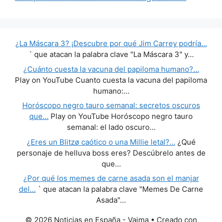
¿La Máscara 3? ¡Descubre por qué Jim Carrey podría…
` que atacan la palabra clave "La Máscara 3" y…
¿Cuánto cuesta la vacuna del papiloma humano?…
Play on YouTube Cuanto cuesta la vacuna del papiloma
humano:…
Horóscopo negro tauro semanal: secretos oscuros
que…
Play on YouTube Horóscopo negro tauro
semanal: el lado oscuro…
¿Eres un Blitzø caótico o una Millie letal?…
¿Qué
personaje de helluva boss eres? Descúbrelo antes de
que…
¿Por qué los memes de carne asada son el manjar
del…
` que atacan la palabra clave "Memes De Carne
Asada"…
© 2026 Noticias en España - Vaima
• Creado con