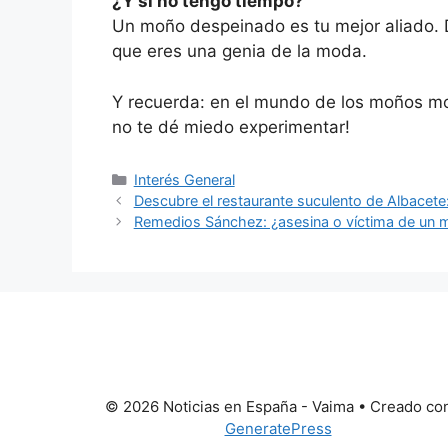
¿Y si no tengo tiempo?
Un moño despeinado es tu mejor aliado. D
que eres una genia de la moda.
Y recuerda: en el mundo de los moños mo
no te dé miedo experimentar!
Categorías
Interés General
Descubre el restaurante suculento de Albacet
Remedios Sánchez: ¿asesina o víctima de un 
© 2026 Noticias en España - Vaima
• Creado co
GeneratePress