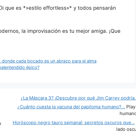
i que es *»estilo effortless»* y todos pensarán
dernos, la improvisación es tu mejor amiga. ¡Que
e: donde cada bocado es un abrazo para el alma
malentendido épico?
¿La Máscara 3? ¡Descubre por qué Jim Carrey podría
¿Cuánto cuesta la vacuna del papiloma humano?…
Play
human
Horóscopo negro tauro semanal: secretos oscuros que…
n
lado osc