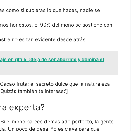
úas como si supieras lo que haces, nadie se
mos honestos, el 90% del moño se sostiene con
stre no es tan evidente desde atrás.
e en gta 5: ¡deja de ser aburrido y domina el
=’Cacao fruta: el secreto dulce que la naturaleza
Quizás también te interese:’]
na experta?
. Si el moño parece demasiado perfecto, la gente
da. Un poco de desaliño es clave para que