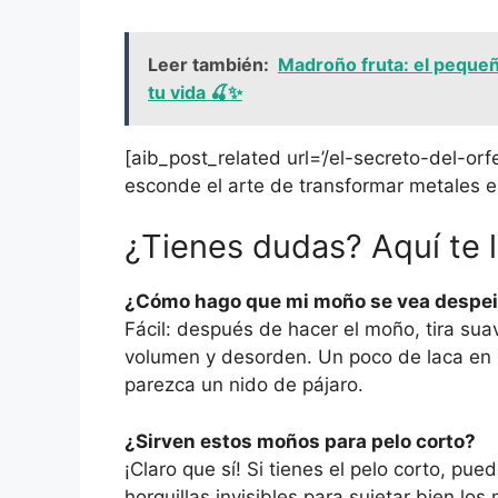
Leer también:
Madroño fruta: el pequeñ
tu vida 🍒✨
[aib_post_related url=’/el-secreto-del-orf
esconde el arte de transformar metales en
¿Tienes dudas? Aquí te 
¿Cómo hago que mi moño se vea despei
Fácil: después de hacer el moño, tira s
volumen y desorden. Un poco de laca en sp
parezca un nido de pájaro.
¿Sirven estos moños para pelo corto?
¡Claro que sí! Si tienes el pelo corto, 
horquillas invisibles para sujetar bien los