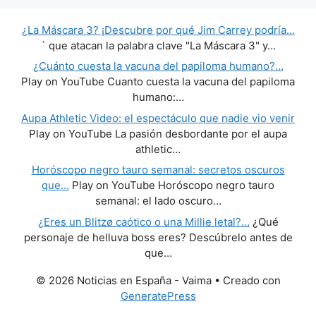
¿La Máscara 3? ¡Descubre por qué Jim Carrey podría…
` que atacan la palabra clave "La Máscara 3" y…
¿Cuánto cuesta la vacuna del papiloma humano?…
Play on YouTube Cuanto cuesta la vacuna del papiloma
humano:…
Aupa Athletic Video: el espectáculo que nadie vio venir
Play on YouTube La pasión desbordante por el aupa
athletic…
Horóscopo negro tauro semanal: secretos oscuros
que…
Play on YouTube Horóscopo negro tauro
semanal: el lado oscuro…
¿Eres un Blitzø caótico o una Millie letal?…
¿Qué
personaje de helluva boss eres? Descúbrelo antes de
que…
© 2026 Noticias en España - Vaima
• Creado con
GeneratePress