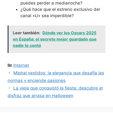
puedes perder a medianoche?
¿Qué hace que el estreno exclusivo del
canal «U» sea imperdible?
Leer también:
Dónde ver los Oscars 2025
en España: el secreto mejor guardado que
nadie te contó
Categorías
Internet
Miphai vestidos: la elegancia que desafía las
normas y enciende pasiones
La vieja que conquistó la fiesta: descubre el
disfraz que arrasa en Halloween