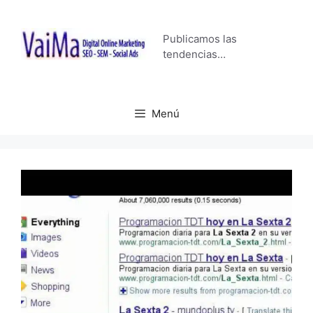
Saltar
al
Publicamos las
contenido
tendencias…
Menú