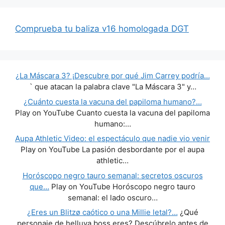
Comprueba tu baliza v16 homologada DGT
¿La Máscara 3? ¡Descubre por qué Jim Carrey podría…
` que atacan la palabra clave "La Máscara 3" y…
¿Cuánto cuesta la vacuna del papiloma humano?…
Play on YouTube Cuanto cuesta la vacuna del papiloma
humano:…
Aupa Athletic Video: el espectáculo que nadie vio venir
Play on YouTube La pasión desbordante por el aupa
athletic…
Horóscopo negro tauro semanal: secretos oscuros
que…
Play on YouTube Horóscopo negro tauro
semanal: el lado oscuro…
¿Eres un Blitzø caótico o una Millie letal?…
¿Qué
personaje de helluva boss eres? Descúbrelo antes de