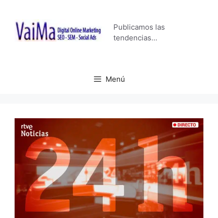
Saltar
al
Publicamos las
contenido
tendencias…
Menú