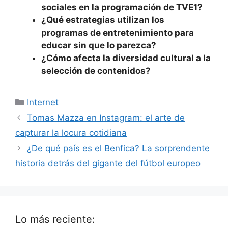
sociales en la programación de TVE1?
¿Qué estrategias utilizan los
programas de entretenimiento para
educar sin que lo parezca?
¿Cómo afecta la diversidad cultural a la
selección de contenidos?
Categorías
Internet
Tomas Mazza en Instagram: el arte de
capturar la locura cotidiana
¿De qué país es el Benfica? La sorprendente
historia detrás del gigante del fútbol europeo
Lo más reciente: