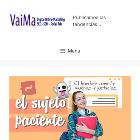
Saltar
al
Publicamos las
contenido
tendencias…
Menú