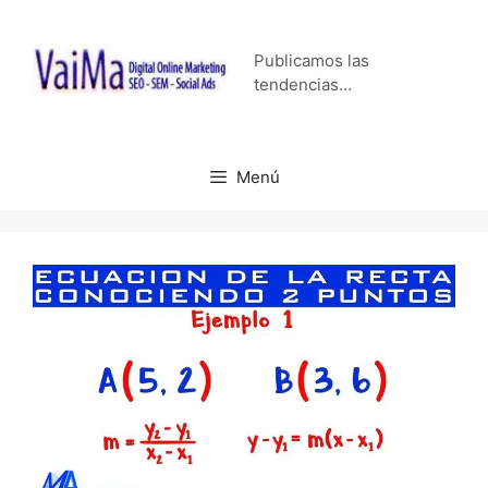
Saltar
al
Publicamos las
contenido
tendencias…
Menú