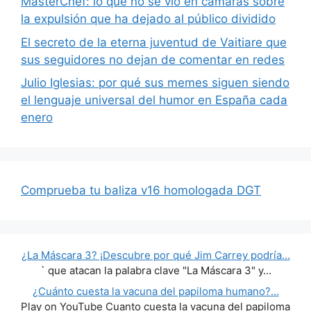
MasterChef: lo que no se vio en cámaras sobre
la expulsión que ha dejado al público dividido
El secreto de la eterna juventud de Vaitiare que
sus seguidores no dejan de comentar en redes
Julio Iglesias: por qué sus memes siguen siendo
el lenguaje universal del humor en España cada
enero
Comprueba tu baliza v16 homologada DGT
¿La Máscara 3? ¡Descubre por qué Jim Carrey podría…
` que atacan la palabra clave "La Máscara 3" y…
¿Cuánto cuesta la vacuna del papiloma humano?…
Play on YouTube Cuanto cuesta la vacuna del papiloma