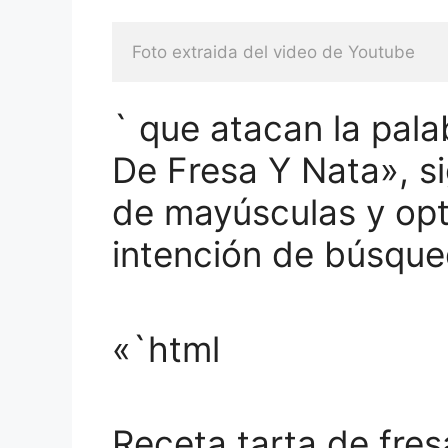
Foto extraida del video de Youtube
` que atacan la pala
De Fresa Y Nata», si
de mayúsculas y opt
intención de búsque
«`html
Receta tarta de fresa