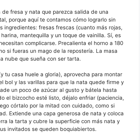
a de fresa y nata que parezca salida de una
ntal, porque aquí te contamos cómo lograrlo sin
los ingredientes: fresas frescas (cuanto más rojas,
harina, mantequilla y un toque de vainilla. Sí, es
necesitan complicarse. Precalienta el horno a 180
o si fueras un mago de la repostería. La masa
a nube que sueña con ser tarta.
(y tu casa huele a gloria), aprovecha para montar
el bol y las varillas para que la nata quede firme y
ñade un poco de azúcar al gusto y bátela hasta
 el bizcocho esté listo, déjalo enfriar (paciencia,
uego córtalo por la mitad con cuidado, como si
cidad. Extiende una capa generosa de nata y coloca
rra la tarta y cubre la superficie con más nata y
us invitados se queden boquiabiertos.