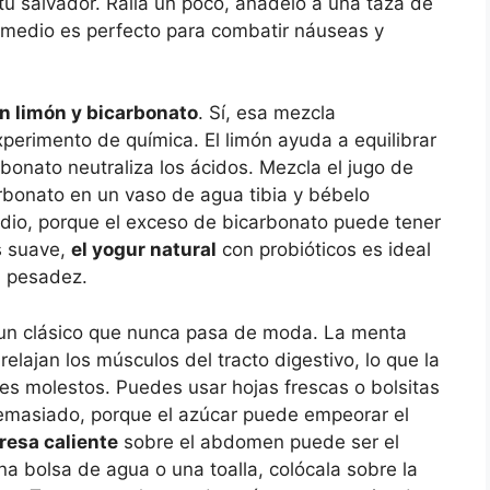
u salvador. Ralla un poco, añádelo a una taza de
remedio es perfecto para combatir náuseas y
on limón y bicarbonato
. Sí, esa mezcla
erimento de química. El limón ayuda a equilibrar
bonato neutraliza los ácidos. Mezcla el jugo de
rbonato en un vaso de agua tibia y bébelo
dio, porque el exceso de bicarbonato puede tener
ás suave,
el yogur natural
con probióticos es ideal
la pesadez.
un clásico que nunca pasa de moda. La menta
lajan los músculos del tracto digestivo, lo que la
nes molestos. Puedes usar hojas frescas o bolsitas
demasiado, porque el azúcar puede empeorar el
esa caliente
sobre el abdomen puede ser el
una bolsa de agua o una toalla, colócala sobre la