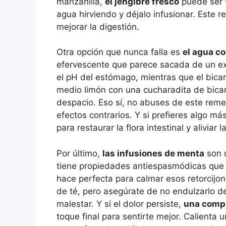
manzanilla,
el jengibre fresco
puede ser t
agua hirviendo y déjalo infusionar. Este 
mejorar la digestión.
Otra opción que nunca falla es
el agua c
efervescente que parece sacada de un exp
el pH del estómago, mientras que el bicar
medio limón con una cucharadita de bica
despacio. Eso sí, no abuses de este reme
efectos contrarios. Y si prefieres algo m
para restaurar la flora intestinal y aliviar 
Por último,
las infusiones de menta
son 
tiene propiedades antiespasmódicas que re
hace perfecta para calmar esos retorcijo
de té, pero asegúrate de no endulzarlo 
malestar. Y si el dolor persiste,
una compr
toque final para sentirte mejor. Calienta 