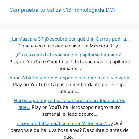
Comprueba tu baliza v16 homologada DGT
¿La Máscara 3? ¡Descubre por qué Jim Carrey podría…
` que atacan la palabra clave "La Máscara 3" y…
¿Cuánto cuesta la vacuna del papiloma humano?…
Play on YouTube Cuanto cuesta la vacuna del papiloma
humano:…
Aupa Athletic Video: el espectáculo que nadie vio venir
Play on YouTube La pasión desbordante por el aupa
athletic…
Horóscopo negro tauro semanal: secretos oscuros
que…
Play on YouTube Horóscopo negro tauro
semanal: el lado oscuro…
¿Eres un Blitzø caótico o una Millie letal?…
¿Qué
personaje de helluva boss eres? Descúbrelo antes de
que…